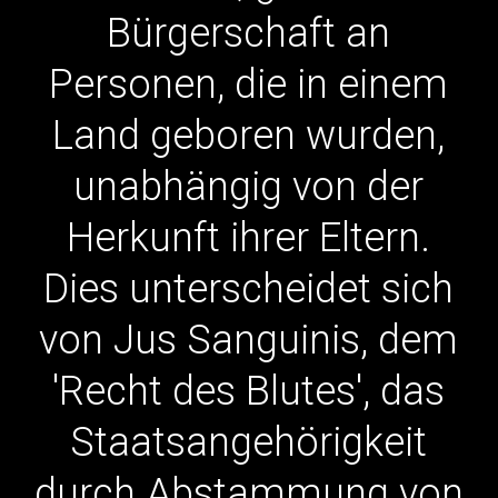
Bürgerschaft
an
Personen,
die
in
einem
Land
geboren
wurden,
unabhängig
von
der
Herkunft
ihrer
Eltern.
Dies
unterscheidet
sich
von
Jus
Sanguinis,
dem
'Recht
des
Blutes',
das
Staatsangehörigkeit
durch
Abstammung
von