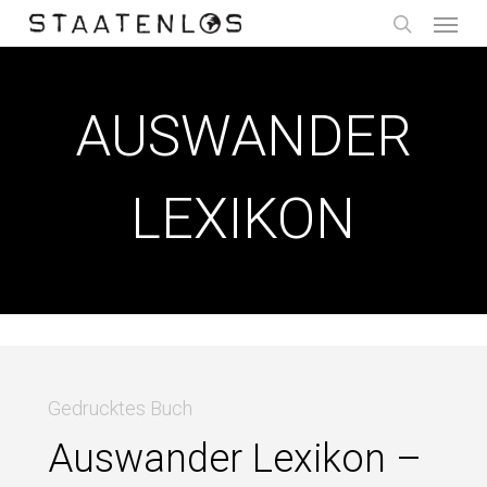
Menu
Skip
to
search
main
content
AUSWANDER
LEXIKON
Gedrucktes Buch
Auswander Lexikon –