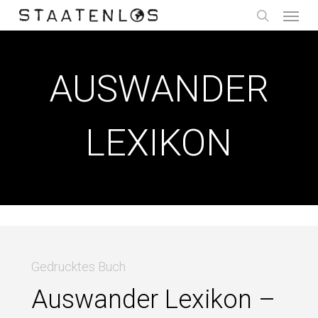
Menu
Skip
to
search
main
content
AUSWANDER
LEXIKON
Gedrucktes Buch
Auswander Lexikon –