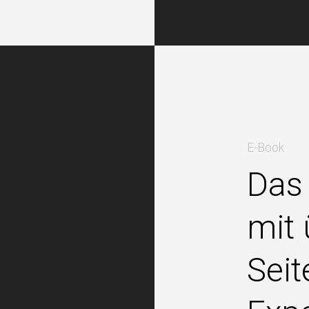
E-Book
Das
mit
Seit