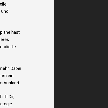
eile,
t und
pläne hast
eieres
fundierte
mehr. Dabei
 um ein
m Ausland.
ilft Dir,
rategie