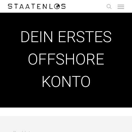
Menu
Skip
to
search
main
content
DEIN ERSTES
OFFSHORE
KONTO