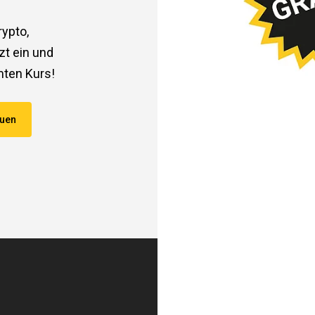
ypto,
zt ein und
ten Kurs!
auen