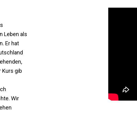
os
n Leben als
. Er hat
utschland
tehenden,
 Kurs gib
och
hte. Wir
tehen