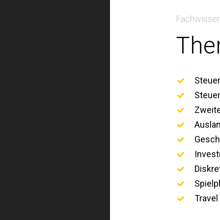
Fachwissen
The
Steue
Steuer
Zweite
Ausla
Geschä
Inves
Diskre
Spielp
Travel