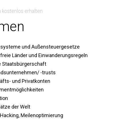
 kostenlos erhalten
men
rsysteme und Außensteuergesetze
freie Länder und Einwanderungsregeln
 Staatsbürgerschaft
ndsunternehmen/ -trusts
fts- und Privatkonten
tmentmöglichkeiten
tion
lätze der Welt
 Hacking, Meilenoptimierung