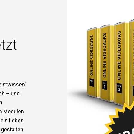
tzt
heimwissen“
ich – und
en
en Modulen
dein Leben
 gestalten