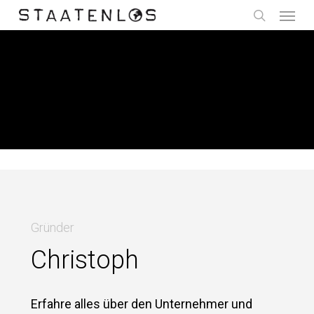
Menu
Skip
to
search
main
content
TEAM
Gründer
Christoph
Erfahre alles über den Unternehmer und