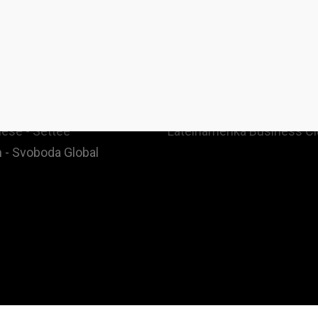
ges
Community & Events
 - Denationalize.me
FB Mastermind Group
 - Librestado
Spenden
- Libredetat
Affiliate
ese - Settee
Lateinamerika Business C
 - Svoboda Global