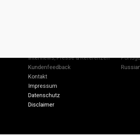
Staatenlos
Langua
Christoph Heuermann
English
Staatenlos denken
Spanish
Team
French 
Interviews, Presse & Referenzen
Portugu
Kundenfeedback
Russian
Kontakt
Impressum
Datenschutz
Disclaimer