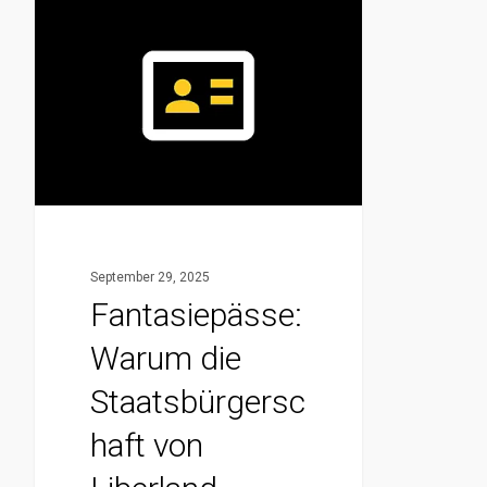
Fantasiepässe:
Warum
die
Staatsbürgerschaft
von
Liberland,
Sealand
&
Co.
September 29, 2025
Dir
Fantasiepässe:
nichts
Warum die
bringt
Staatsbürgersc
haft von