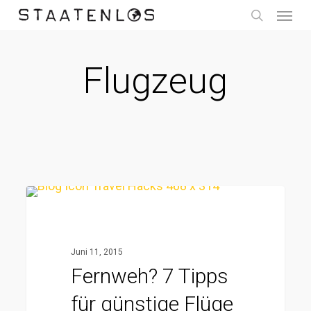
Menu
Skip
to
search
main
Flugzeug
content
Fernweh?
7
Tipps
Juni 11, 2015
für
Fernweh? 7 Tipps
günstige
für günstige Flüge
Flüge