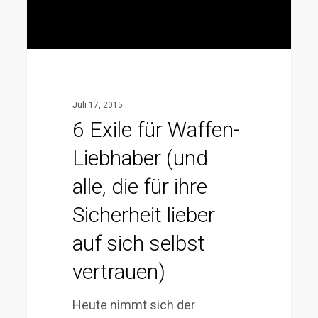
alle,
die
für
ihre
Sicherheit
Juli 17, 2015
lieber
6 Exile für Waffen-
auf
Liebhaber (und
sich
selbst
alle, die für ihre
vertrauen)
Sicherheit lieber
auf sich selbst
vertrauen)
Heute nimmt sich der