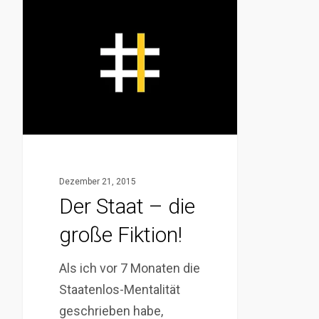
Der
Staat
–
die
große
Fiktion!
Dezember 21, 2015
Der Staat – die
große Fiktion!
Als ich vor 7 Monaten die
Staatenlos-Mentalität
geschrieben habe,