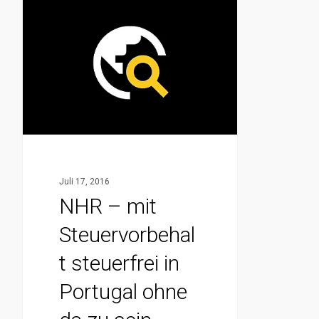
NHR
–
mit
Steuervorbehalt
steuerfrei
in
Portugal
ohne
da
Juli 17, 2016
zu
NHR – mit
sein
Steuervorbehal
t steuerfrei in
Portugal ohne