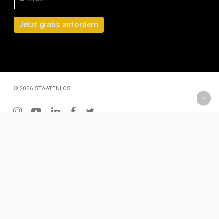
© 2026 STAATENLOS
instagram
youtube
linkedin
facebook
twitter
200 € Gutschein – Monatliche Verlosung
Wenn Du Dich für unseren Newsletter einträgst, hast Du
die Chance einen 2oo € Gutschein zu gewinnen. Diesen
kannst Du für Produkte oder eine Dienstleistung
einlösen.