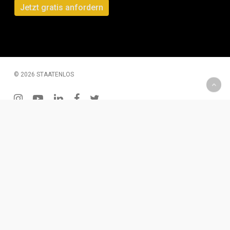
© 2026 STAATENLOS
instagram
youtube
linkedin
facebook
twitter
200 € Gutschein – Monatliche Verlosung
Wenn Du Dich für unseren Newsletter einträgst, hast Du
die Chance einen 2oo € Gutschein zu gewinnen. Diesen
kannst Du für Produkte oder eine Dienstleistung
einlösen.