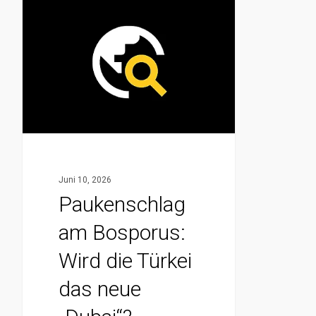
Paukenschlag
am
Bosporus:
Wird
die
Türkei
das
neue
„Dubai“?
Juni 10, 2026
Paukenschlag
am Bosporus:
Wird die Türkei
das neue