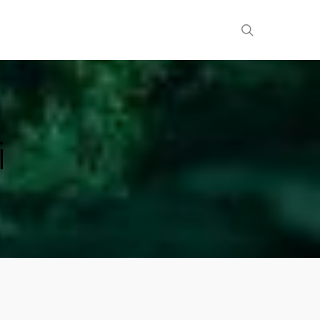
search
i