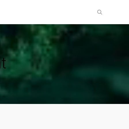
search
t