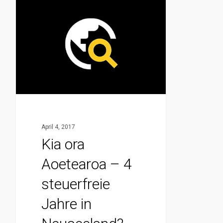
Kia
ora
Aoetearoa
–
4
steuerfreie
Jahre
in
Neuseeland?
April 4, 2017
Kia ora
Aoetearoa – 4
steuerfreie
Jahre in