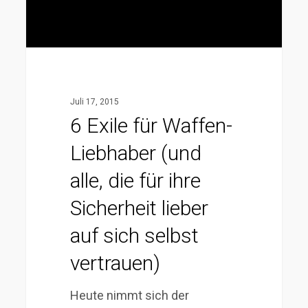
alle,
die
für
ihre
Sicherheit
Juli 17, 2015
lieber
6 Exile für Waffen-
auf
Liebhaber (und
sich
selbst
alle, die für ihre
vertrauen)
Sicherheit lieber
auf sich selbst
vertrauen)
Heute nimmt sich der