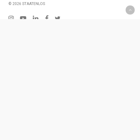
© 2026 STAATENLOS
instagram
youtube
linkedin
facebook
twitter
200 € Gutschein – Monatliche Verlosung
Wenn Du Dich für unseren Newsletter einträgst, hast Du
die Chance einen 2oo € Gutschein zu gewinnen. Diesen
kannst Du für Produkte oder eine Dienstleistung
einlösen.
Für den Newsletter eintragen
x
Das Rezept für dein Vermögen
Weisst du, was noch schlimmer ist, als noch nicht mit