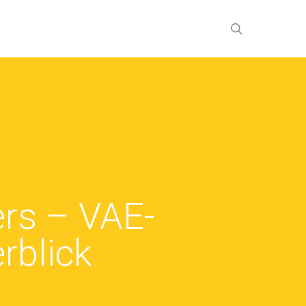
search
rs – VAE-
rblick