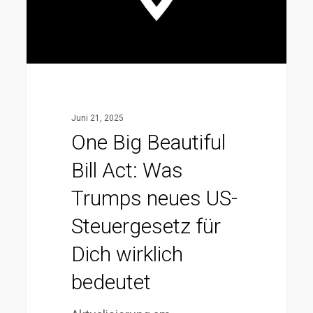
Was
Trumps
neues
US-
Steuergesetz
für
Juni 21, 2025
Dich
One Big Beautiful
wirklich
Bill Act: Was
bedeutet
Trumps neues US-
Steuergesetz für
Dich wirklich
bedeutet