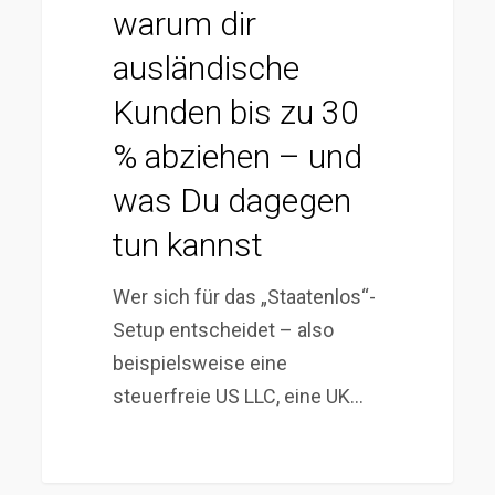
–
warum dir
und
ausländische
was
Du
Kunden bis zu 30
dagegen
% abziehen – und
tun
was Du dagegen
kannst
tun kannst
Wer sich für das „Staatenlos“-
Setup entscheidet – also
beispielsweise eine
steuerfreie US LLC, eine UK…