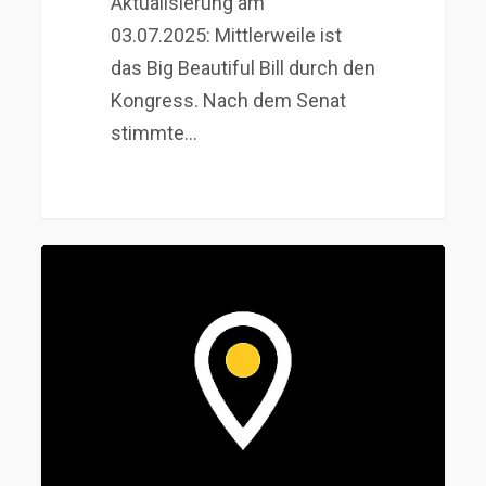
Aktualisierung am
03.07.2025: Mittlerweile ist
das Big Beautiful Bill durch den
Kongress. Nach dem Senat
stimmte…
Gewerbesteuerreform
2025:
Warum
jetzt
der
Blick
ins