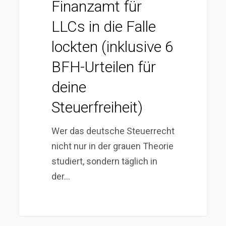
Finanzamt für
6
LLCs in die Falle
BFH-
Urteilen
lockten (inklusive 6
für
BFH-Urteilen für
deine
deine
Steuerfreiheit)
Steuerfreiheit)
Wer das deutsche Steuerrecht
nicht nur in der grauen Theorie
studiert, sondern täglich in
der…