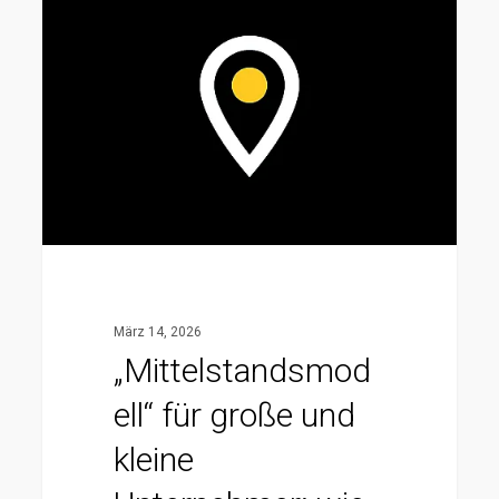
für
große
und
kleine
Unternehmer:
wie
Du
auf
10%
Endbesteuerung
März 14, 2026
in
„Mittelstandsmod
Deutschland
ell“ für große und
landen
kannst
kleine