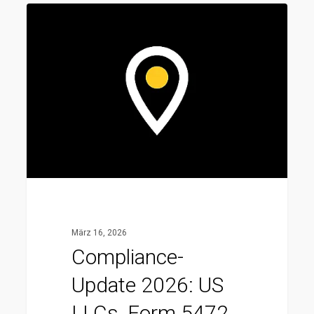
Compliance-
Update
2026:
US
LLCs,
Form
5472
und
die
pragmatische
Realität
März 16, 2026
Compliance-
Update 2026: US
LLCs, Form 5472