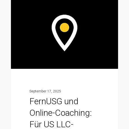
FernUSG
und
Online-
Coaching:
Für
US
LLC-
Inhaber
mal
wieder
viel
September 17, 2025
Lärm
FernUSG und
um
Online-Coaching:
Nichts
Für US LLC-