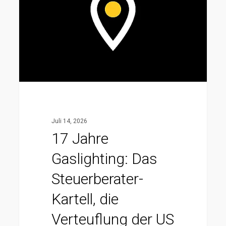
Das
Steuerberater-
Kartell,
die
Verteuflung
der
US
LLC
Juli 14, 2026
und
17 Jahre
warum
Gaslighting: Das
die
Finanzverwaltung
Steuerberater-
uns
Kartell, die
final
Verteuflung der US
Recht