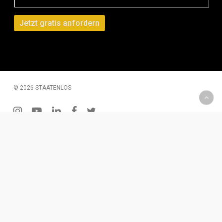
© 2026 STAATENLOS
instagram
youtube
linkedin
facebook
twitter
200 € Gutschein – Monatliche Verlosung
Wenn Du Dich für unseren Newsletter einträgst, hast Du
die Chance einen 2oo € Gutschein zu gewinnen. Diesen
kannst Du für Produkte oder eine Dienstleistung
einlösen.