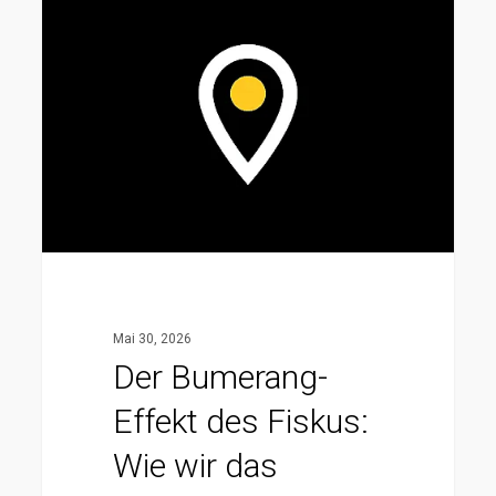
Bumerang-
Effekt
des
Fiskus:
Wie
wir
das
Finanzamt
für
LLCs
Mai 30, 2026
in
Der Bumerang-
die
Effekt des Fiskus:
Falle
lockten
Wie wir das
(inklusive