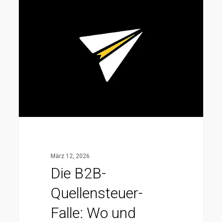
Die
B2B-
Quellensteuer-
Falle:
Wo
und
warum
dir
ausländische
Kunden
bis
März 12, 2026
zu
Die B2B-
30
Quellensteuer-
%
abziehen
Falle: Wo und