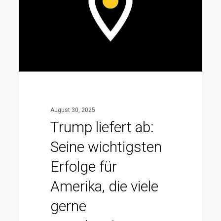
wichtigsten
Erfolge
für
Amerika,
die
viele
gerne
August 30, 2025
verschweigen
Trump liefert ab:
würden
Seine wichtigsten
Erfolge für
Amerika, die viele
gerne