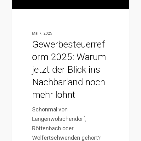
Nachbarland
noch
mehr
lohnt
Mai 7, 2025
Gewerbesteuerref
orm 2025: Warum
jetzt der Blick ins
Nachbarland noch
mehr lohnt
Schonmal von
Langenwolschendorf,
Röttenbach oder
Wolfertschwenden gehört?