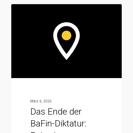
Das
Ende
der
BaFin-
Diktatur:
Dein
eigener
Fonds
–
so
verwaltest
März 6, 2026
du
Das Ende der
Kundengelder
BaFin-Diktatur:
legal