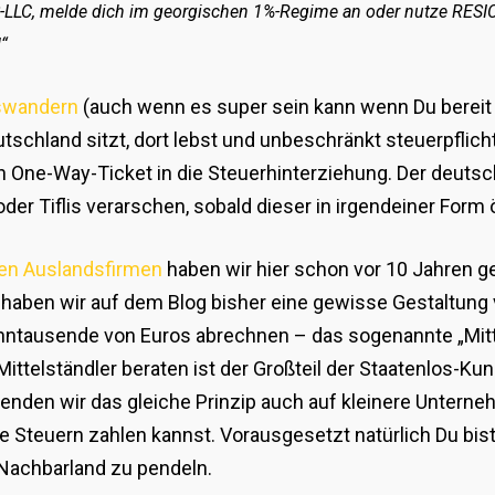
S-LLC, melde dich im georgischen 1%-Regime an oder nutze RESI
“
swandern
(auch wenn es super sein kann wenn Du bereit 
schland sitzt, dort lebst und unbeschränkt steuerpflicht
n One-Way-Ticket in die Steuerhinterziehung. Der deutsc
er Tiflis verarschen, sobald dieser in irgendeiner Form ö
en Auslandsfirmen
haben wir hier schon vor 10 Jahren g
haben wir auf dem Blog bisher eine gewisse Gestaltung 
hntausende von Euros abrechnen – das sogenannte „Mit
Mittelständler beraten ist der Großteil der Staatenlos-K
nden wir das gleiche Prinzip auch auf kleinere Unterne
Steuern zahlen kannst. Vorausgesetzt natürlich Du bist 
 Nachbarland zu pendeln.