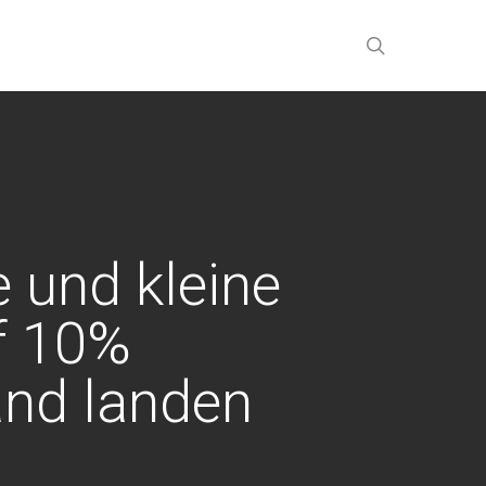
search
 und kleine
f 10%
and landen