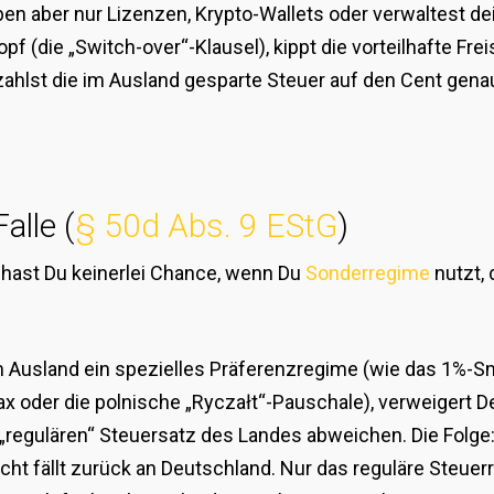
drüben aber nur Lizenzen, Krypto-Wallets oder verwaltest
f (die „Switch-over“-Klausel), kippt die vorteilhafte Fre
zahlst die im Ausland gesparte Steuer auf den Cent gena
alle (
§ 50d Abs. 9 EStG
)
 hast Du keinerlei Chance, wenn Du
Sonderregime
nutzt, 
 Ausland ein spezielles Präferenzregime (wie das 1%-Sm
oder die polnische „Ryczałt“-Pauschale), verweigert Deu
regulären“ Steuersatz des Landes abweichen. Die Folge: 
cht fällt zurück an Deutschland. Nur das reguläre Steuer