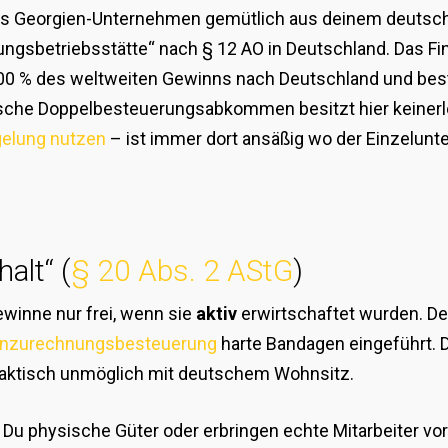
 Georgien-Unternehmen gemütlich aus deinem deutsch
ungsbetriebsstätte“ nach § 12 AO in Deutschland. Das Fi
100 % des weltweiten Gewinns nach Deutschland und best
sche Doppelbesteuerungsabkommen besitzt hier keinerle
gelung nutzen
– ist immer dort ansäßig wo der Einzelunt
alt“ (
§ 20 Abs. 2 AStG
)
ewinne nur frei, wenn sie
aktiv
erwirtschaftet wurden. D
inzurechnungsbesteuerung
harte Bandagen eingeführt. D
 faktisch unmöglich mit deutschem Wohnsitz.
Du physische Güter oder erbringen echte Mitarbeiter vor 