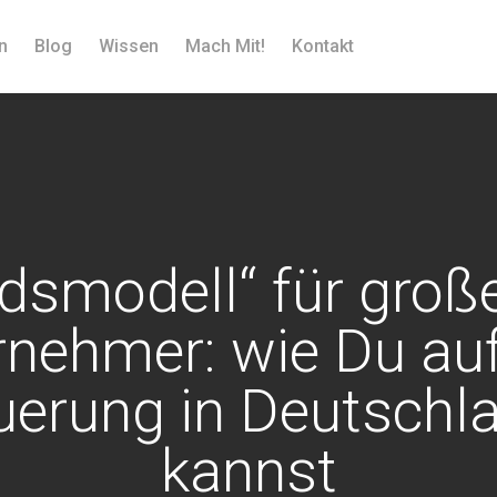
n
Blog
Wissen
Mach Mit!
Kontakt
ndsmodell“ für große
rnehmer: wie Du au
erung in Deutschl
kannst