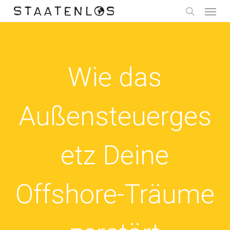
Menu
Skip
to
search
main
content
Wie das
Außensteuerges
etz Deine
Offshore-Träume