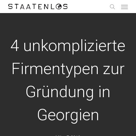
Menu
Skip
to
search
main
content
4 unkomplizierte
Firmentypen zur
Gründung in
Georgien