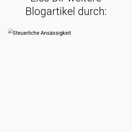
Blogartikel durch:
US-
LLC
&
AStG:
Die
juristische
Blamage
für
Greenawalt,
Moeller
&
Co.