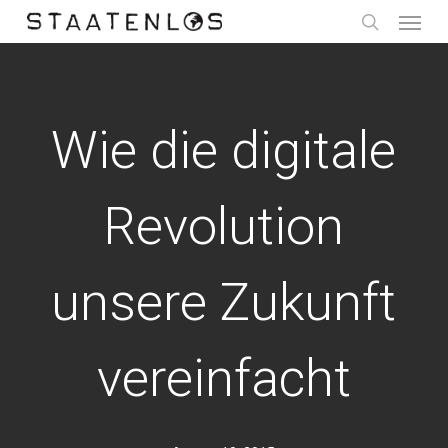
Menu
Skip
to
search
main
content
Wie die digitale
Revolution
unsere Zukunft
vereinfacht