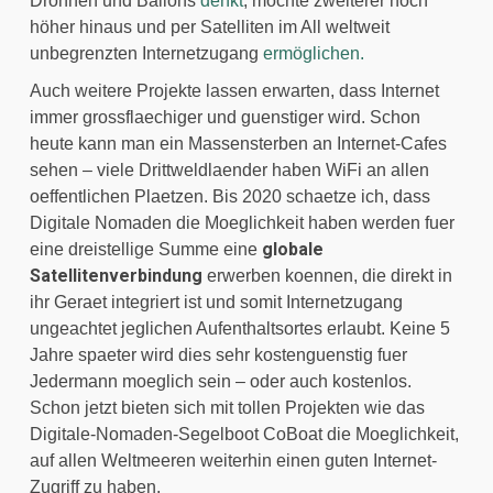
Drohnen und Ballons 
denkt
, möchte zweiterer noch 
höher hinaus und per Satelliten im All weltweit 
unbegrenzten Internetzugang 
ermöglichen. 
Auch weitere Projekte lassen erwarten, dass Internet 
immer grossflaechiger und guenstiger wird. Schon 
heute kann man ein Massensterben an Internet-Cafes 
sehen – viele Drittweldlaender haben WiFi an allen 
oeffentlichen Plaetzen. Bis 2020 schaetze ich, dass 
Digitale Nomaden die Moeglichkeit haben werden fuer 
globale 
eine dreistellige Summe eine 
Satellitenverbindung
 erwerben koennen, die direkt in 
ihr Geraet integriert ist und somit Internetzugang 
ungeachtet jeglichen Aufenthaltsortes erlaubt. Keine 5 
Jahre spaeter wird dies sehr kostenguenstig fuer 
Jedermann moeglich sein – oder auch kostenlos. 
Schon jetzt bieten sich mit tollen Projekten wie das 
Digitale-Nomaden-Segelboot CoBoat die Moeglichkeit, 
auf allen Weltmeeren weiterhin einen guten Internet-
Zugriff zu haben.