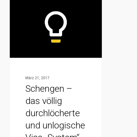
Schengen
–
das
völlig
durchlöcherte
und
unlogische
Visa
„System“
März 21, 2017
(von
Schengen –
Teilen)
das völlig
der
EU
durchlöcherte
und unlogische