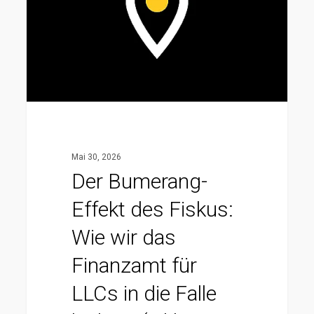
Fiskus:
Wie
wir
das
Finanzamt
für
LLCs
Mai 30, 2026
in
Der Bumerang-
die
Effekt des Fiskus:
Falle
lockten
Wie wir das
(inklusive
Finanzamt für
6
LLCs in die Falle
BFH-