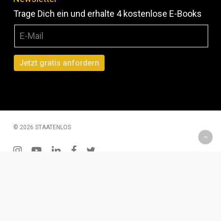
Trage Dich ein und erhalte 4 kostenlose E-Books
© 2026 STAATENLOS
instagram
youtube
linkedin
facebook
twitter
200 € Gutschein – Monatliche Verlosung
Wenn Du Dich für unseren Newsletter einträgst, hast Du
die Chance einen 2oo € Gutschein zu gewinnen. Diesen