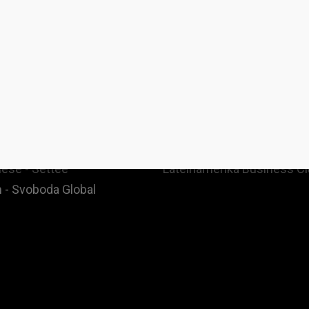
ges
Community & Events
 - Denationalize.me
FB Mastermind Group
 - Librestado
Spenden
- Libredetat
Affiliate
ese - Settee
Lateinamerika Business C
 - Svoboda Global