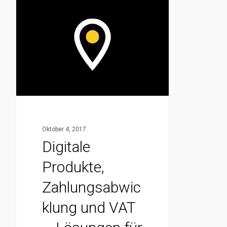
Digitale
Produkte,
Zahlungsabwicklung
und
VAT
–
Lösungen
für
das
Oktober 4, 2017
Kundenlandprinzip
Digitale
Produkte,
Zahlungsabwic
klung und VAT