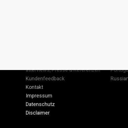
Staatenlos
Langua
Christoph Heuermann
English
Staatenlos denken
Spanish
Team
French 
Interviews, Presse & Referenzen
Portugu
Kundenfeedback
Russian
Kontakt
Impressum
Datenschutz
Disclaimer