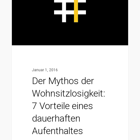
7
Vorteile
eines
dauerhaften
Aufenthaltes
Januar 1, 2016
Der Mythos der
Wohnsitzlosigkeit:
7 Vorteile eines
dauerhaften
Aufenthaltes