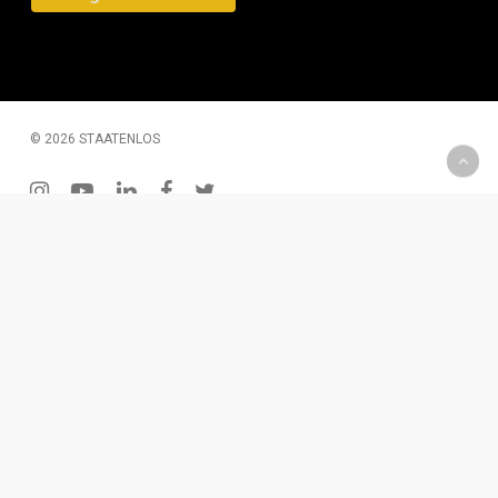
© 2026 STAATENLOS
instagram
youtube
linkedin
facebook
twitter
200 € Gutschein – Monatliche Verlosung
Wenn Du Dich für unseren Newsletter einträgst, hast Du
die Chance einen 2oo € Gutschein zu gewinnen. Diesen
kannst Du für Produkte oder eine Dienstleistung
einlösen.
Für den Newsletter eintragen