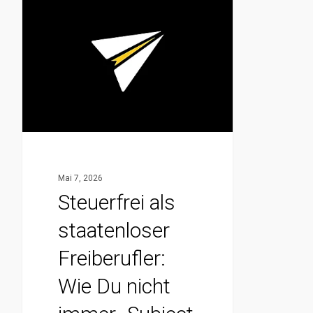
Steuerfrei
als
staatenloser
Freiberufler:
Wie
Du
nicht
immer
„Subject
Mai 7, 2026
to
Steuerfrei als
Tax“
staatenloser
bleibst
Freiberufler:
Wie Du nicht