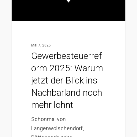
ins
Nachbarland
noch
mehr
lohnt
Mai 7, 2025
Gewerbesteuerref
orm 2025: Warum
jetzt der Blick ins
Nachbarland noch
mehr lohnt
Schonmal von
Langenwolschendorf,