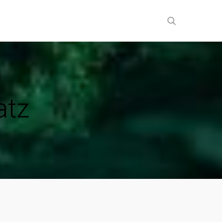
search
atz