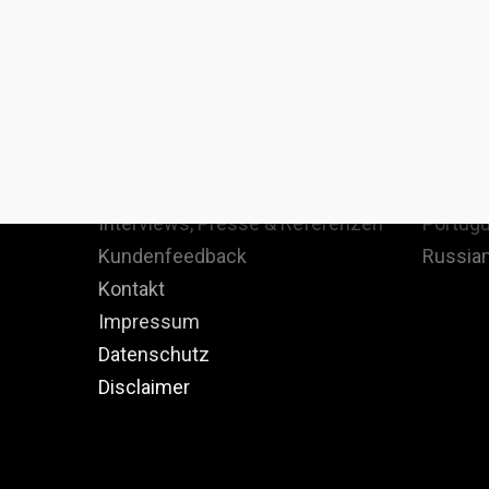
Staatenlos
Langua
Christoph Heuermann
English
Staatenlos denken
Spanish
Team
French 
Interviews, Presse & Referenzen
Portugu
Kundenfeedback
Russian
Kontakt
Impressum
Datenschutz
Disclaimer