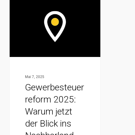
Gewerbesteuerreform
2025:
Warum
jetzt
der
Blick
ins
Nachbarland
noch
Mai 7, 2025
mehr
Gewerbesteuer
lohnt
reform 2025:
Warum jetzt
der Blick ins