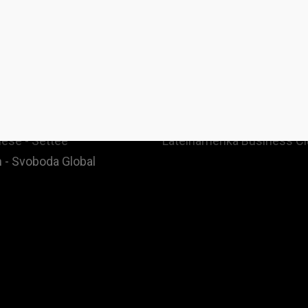
ges
Community & Events
 - Denationalize.me
FB Mastermind Group
 - Librestado
Spenden
- Libredetat
Affiliate
ese - Settee
Lateinamerika Business C
 - Svoboda Global