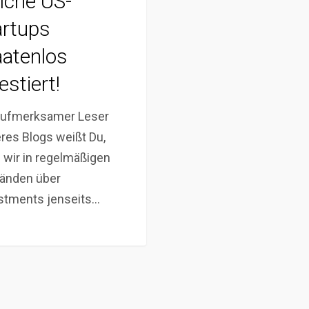
lche US-
artups
aatenlos
estiert!
aufmerksamer Leser
res Blogs weißt Du,
 wir in regelmäßigen
änden über
stments jenseits…