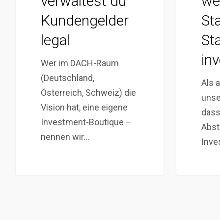
verwaltest du
we
Kundengelder
St
legal
St
inv
Wer im DACH-Raum
(Deutschland,
Als 
Österreich, Schweiz) die
unse
Vision hat, eine eigene
dass
Investment-Boutique –
Abst
nennen wir…
Inve