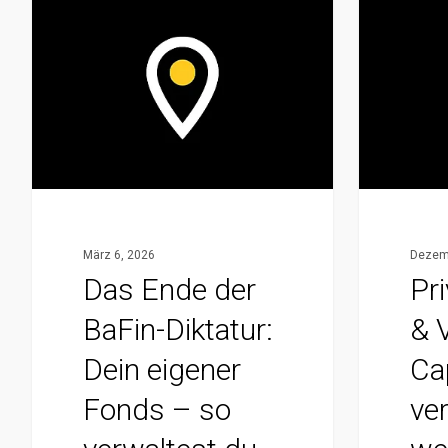
Das
Private
Ende
Equity
der
&
BaFin-
Venture
Diktatur:
Capital:
Dein
Wir
eigener
verraten
Fonds
Dir,
–
in
März 6, 2026
Dezemb
so
welche
Das Ende der
Pri
verwaltest
US-
BaFin-Diktatur:
& 
du
Startups
Kundengelder
Staatenlos
Dein eigener
Cap
legal
investiert!
Fonds – so
ver