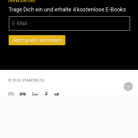
Newsletter
Trage Dich ein und erhalte 4 kostenlose E-Books
© 2026 STAATENLOS
instagram
youtube
linkedin
facebook
twitter
200 € Gutschein – Monatliche Verlosung
Wenn Du Dich für unseren Newsletter einträgst, hast Du