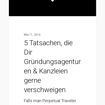
Kanzleien
gerne
verschweigen
Mai 11, 2016
5 Tatsachen, die
Dir
Gründungsagentur
en & Kanzleien
gerne
verschweigen
Falls man Perpetual Traveler