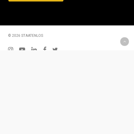
© 2026 STAATENLOS
instagram
youtube
linkedin
facebook
twitter
200 € Gutschein – Monatliche Verlosung
Wenn Du Dich für unseren Newsletter einträgst, hast Du
die Chance einen 2oo € Gutschein zu gewinnen. Diesen
kannst Du für Produkte oder eine Dienstleistung
einlösen.
Für den Newsletter eintragen