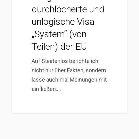
unlogische
durchlöcherte und
Visa
unlogische Visa
„System“
„System“ (von
(von
Teilen)
Teilen) der EU
der
EU
Auf Staatenlos berichte ich
nicht nur über Fakten, sondern
lasse auch mal Meinungen mit
einfließen.…