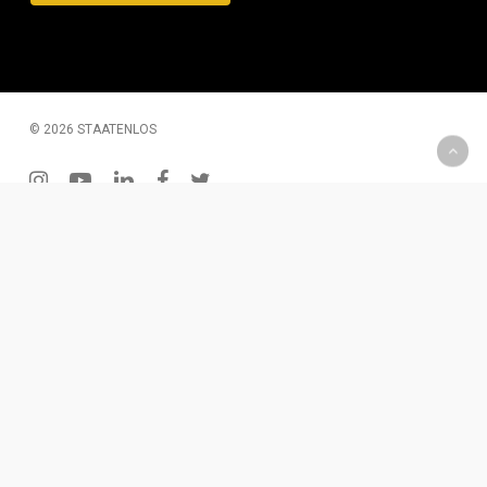
© 2026 STAATENLOS
instagram
youtube
linkedin
facebook
twitter
200 € Gutschein – Monatliche Verlosung
Wenn Du Dich für unseren Newsletter einträgst, hast Du
die Chance einen 2oo € Gutschein zu gewinnen. Diesen
kannst Du für Produkte oder eine Dienstleistung
einlösen.
Für den Newsletter eintragen