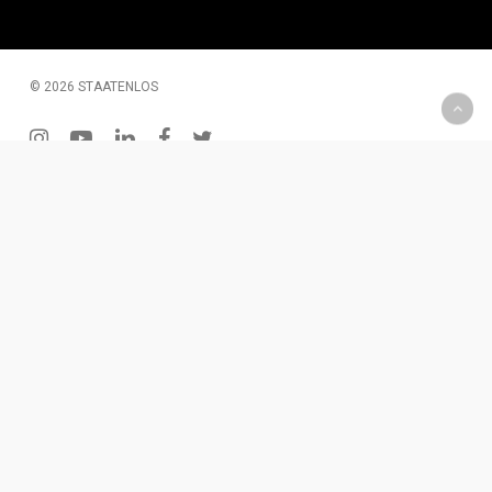
© 2026 STAATENLOS
instagram
youtube
linkedin
facebook
twitter
200 € Gutschein – Monatliche Verlosung
Wenn Du Dich für unseren Newsletter einträgst, hast Du
die Chance einen 2oo € Gutschein zu gewinnen. Diesen
kannst Du für Produkte oder eine Dienstleistung
einlösen.
Für den Newsletter eintragen
x