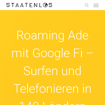
Menu
Skip
to
search
main
content
Roaming Ade
mit Google Fi –
Surfen und
Telefonieren in