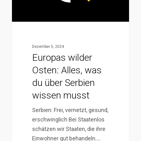
über
Serbien
wissen
musst
Dezember 5, 2024
Europas wilder
Osten: Alles, was
du über Serbien
wissen musst
Serbien: Frei, vernetzt, gesund,
erschwinglich Bei Staatenlos
schätzen wir Staaten, die ihre
Einwohner gut behandeln.…