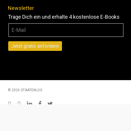
Newsletter
Trage Dich ein und erhalte 4 kostenlose E-Books
© 2026 STAATENLOS
instagram
youtube
linkedin
facebook
twitter
200 € Gutschein – Monatliche Verlosung