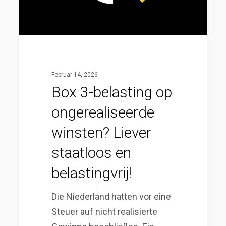
Liever
staatloos
en
belastingvrij!
Februar 14, 2026
Box 3-belasting op
ongerealiseerde
winsten? Liever
staatloos en
belastingvrij!
Die Niederland hatten vor eine
Steuer auf nicht realisierte