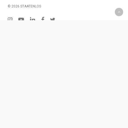
© 2026 STAATENLOS
instagram
youtube
linkedin
facebook
twitter
200 € Gutschein – Monatliche Verlosung
Wenn Du Dich für unseren Newsletter einträgst, hast Du
die Chance einen 2oo € Gutschein zu gewinnen. Diesen
kannst Du für Produkte oder eine Dienstleistung
einlösen.
Für den Newsletter eintragen
x
Endlich auswandern?