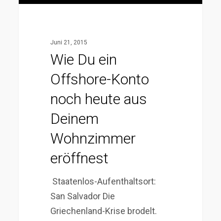
Deinem
Wohnzimmer
eröffnest
Juni 21, 2015
Wie Du ein
Offshore-Konto
noch heute aus
Deinem
Wohnzimmer
eröffnest
Staatenlos-Aufenthaltsort:
San Salvador Die
Griechenland-Krise brodelt.