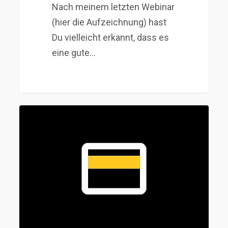
Nach meinem letzten Webinar
(hier die Aufzeichnung) hast
Du vielleicht erkannt, dass es
eine gute…
Wie
Du
ein
Offshore-
Konto
noch
heute
aus