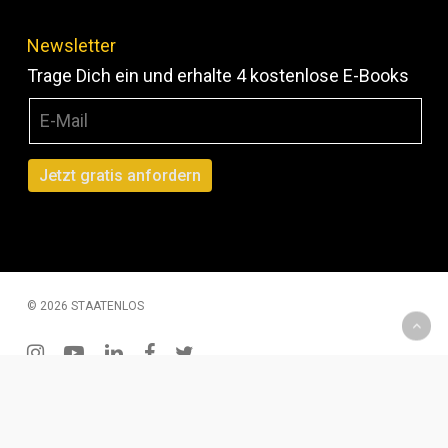
Newsletter
Trage Dich ein und erhalte 4 kostenlose E-Books
© 2026 STAATENLOS
instagram
youtube
linkedin
facebook
twitter
200 € Gutschein – Monatliche Verlosung