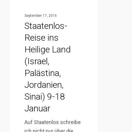
Staatenlos-
Reise
September 17, 2016
ins
Staatenlos-
Heilige
Land
Reise ins
(Israel,
Heilige Land
Palästina,
(Israel,
Jordanien,
Sinai)
Palästina,
9-
Jordanien,
18
Sinai) 9-18
Januar
Januar
Auf Staatenlos schreibe
ich nicht nur über die