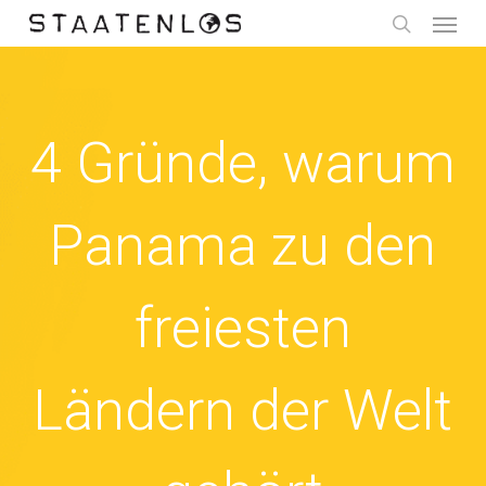
Menu
Skip
to
search
main
content
4 Gründe, warum
Panama zu den
freiesten
Ländern der Welt