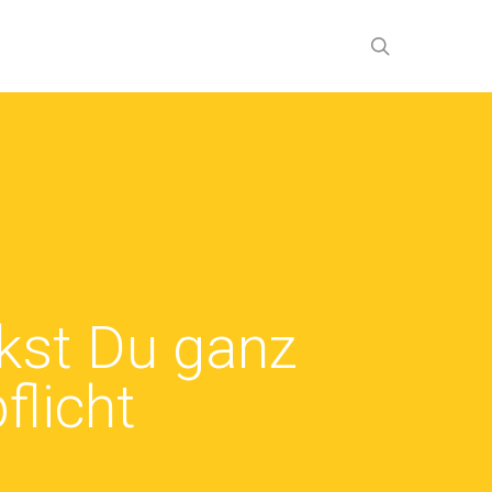
search
rkst Du ganz
flicht