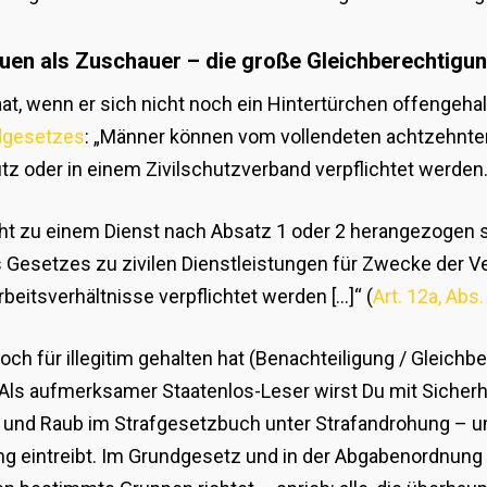
auen als Zuschauer – die große Gleichberechtigu
aat, wenn er sich nicht noch ein Hintertürchen offengeha
ndgesetzes
: „Männer können vom vollendeten achtzehnte
z oder in einem Zivilschutzverband verpflichtet werden.
icht zu einem Dienst nach Absatz 1 oder 2 herangezogen 
 Gesetzes zu zivilen Dienstleistungen für Zwecke der Ve
beitsverhältnisse verpflichtet werden […]“ (
Art. 12a, Abs
h für illegitim gehalten hat (Benachteiligung / Gleichb
 Als aufmerksamer Staatenlos-Leser wirst Du mit Sicherhe
ahl und Raub im Strafgesetzbuch unter Strafandrohung –
g eintreibt. Im Grundgesetz und in der Abgabenordnung wi