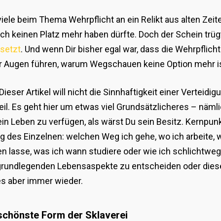
ele beim Thema Wehrpflicht an ein Relikt aus alten Zeiten
h keinen Platz mehr haben dürfte. Doch der Schein trügt:
setzt
. Und wenn Dir bisher egal war, dass die Wehrpflich
l vor Augen führen, warum Wegschauen keine Option mehr i
er Artikel will nicht die Sinnhaftigkeit einer Verteidig
eil. Es geht hier um etwas viel Grundsätzlicheres – näm
Dein Leben zu verfügen, als wärst Du sein Besitz. Kernpunk
 des Einzelnen: welchen Weg ich gehe, wo ich arbeite, w
 lasse, was ich wann studiere oder wie ich schlichtweg
e grundlegenden Lebensaspekte zu entscheiden oder die
es aber immer wieder.
schönste Form der Sklaverei