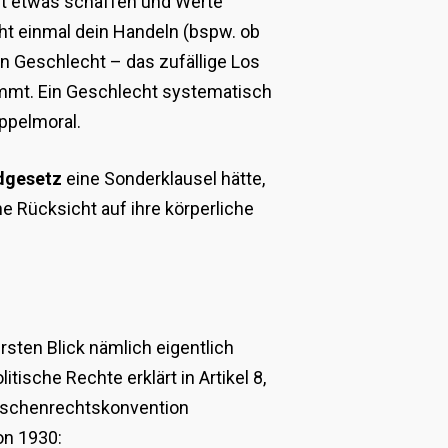
aupt etwas schaffen und Werte
cht einmal dein Handeln (bspw. ob
in Geschlecht – das zufällige Los
timmt. Ein Geschlecht systematisch
oppelmoral.
dgesetz
eine Sonderklausel hätte,
e Rücksicht auf ihre körperliche
rsten Blick nämlich eigentlich
tische Rechte erklärt in Artikel 8,
nschenrechtskonvention
on 1930: