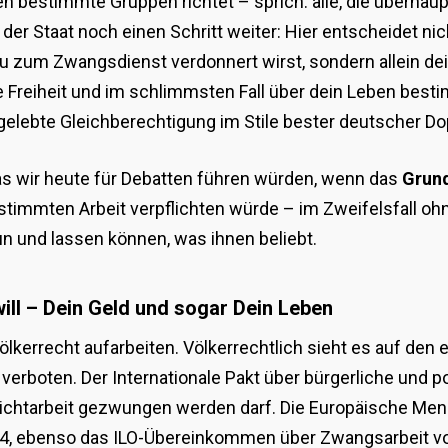
egen bestimmte Gruppen richtet – sprich: alle, die überh
 der Staat noch einen Schritt weiter: Hier entscheidet ni
b Du zum Zwangsdienst verdonnert wirst, sondern allein de
ne Freiheit und im schlimmsten Fall über dein Leben bes
e gelebte Gleichberechtigung im Stile bester deutscher D
, was wir heute für Debatten führen würden, wenn das
Grun
estimmten Arbeit verpflichten würde – im Zweifelsfall ohn
n und lassen können, was ihnen beliebt.
will – Dein Geld und sogar Dein Leben
errecht aufarbeiten. Völkerrechtlich sieht es auf den e
verboten. Der Internationale Pakt über bürgerliche und poli
ichtarbeit gezwungen werden darf. Die Europäische Me
el 4, ebenso das ILO-Übereinkommen über Zwangsarbeit v