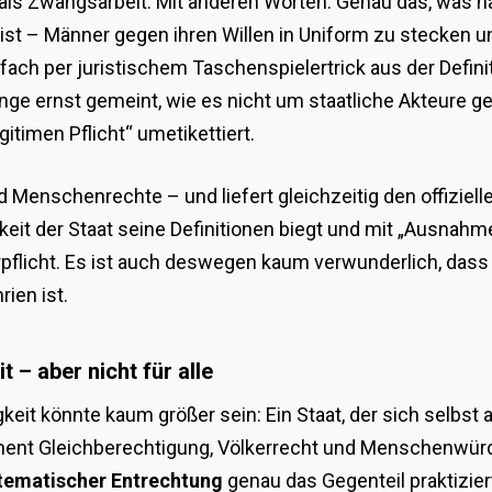
t als Zwangsarbeit. Mit anderen Worten: Genau das, was n
ist – Männer gegen ihren Willen in Uniform zu stecken u
infach per juristischem Taschenspielertrick aus der Defi
ange ernst gemeint, wie es nicht um staatliche Akteure ge
gitimen Pflicht“ umetikettiert.
d Menschenrechte – und liefert gleichzeitig den offizielle
keit der Staat seine Definitionen biegt und mit „Ausnahme
rpflicht. Es ist auch deswegen kaum verwunderlich, dass 
ien ist.
t – aber nicht für alle
it könnte kaum größer sein: Ein Staat, der sich selbst 
nent Gleichberechtigung, Völkerrecht und Menschenwürd
stematischer Entrechtung
genau das Gegenteil praktiziert