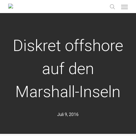
Menu
Skip
to
search
main
content
Diskret offshore
auf den
Marshall-Inseln
Juli 9, 2016