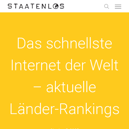
Menu
Skip
to
search
main
content
Das schnellste
Internet der Welt
– aktuelle
Länder-Rankings