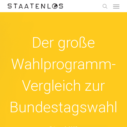
Menu
Skip
to
search
main
content
Der große
Wahlprogramm-
Vergleich zur
Bundestagswahl