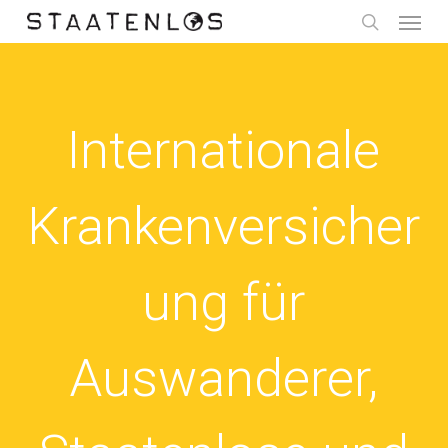
Menu
Skip
to
search
main
content
Internationale
Krankenversicher
ung für
Auswanderer,