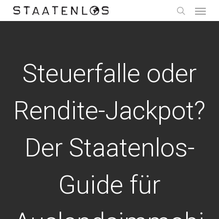
Menu
Skip
to
search
main
content
Steuerfalle oder
Rendite-Jackpot?
Der Staatenlos-
Guide für