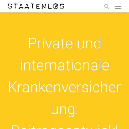
Menu
Skip
to
search
main
content
Private und
internationale
Krankenversicher
ung: